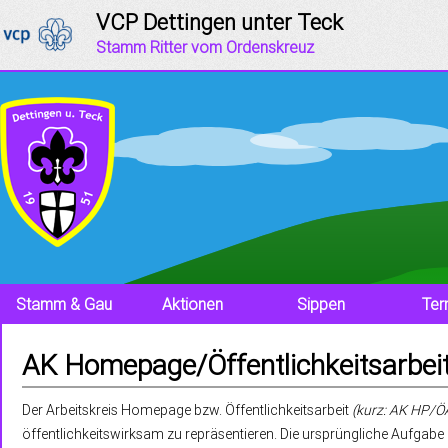
Jump to navigation
VCP Dettingen unter Teck
Stamm Ritter vom Ordenskreuz
Stamm & Gau
Aktionen
Sippen
Ter
AK Homepage/Öffentlichkeitsarbei
Der Arbeitskreis Homepage bzw. Öffentlichkeitsarbeit
(kurz: AK HP/Ö
öffentlichkeitswirksam zu repräsentieren. Die ursprüngliche Aufgabe d