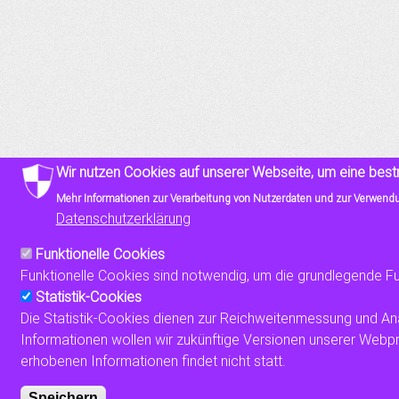
Wir nutzen Cookies auf unserer Webseite, um eine best
Mehr Informationen zur Verarbeitung von Nutzerdaten und zur Verwendun
Datenschutzerklärung
Funktionelle Cookies
Funktionelle Cookies sind notwendig, um die grundlegende Fu
Statistik-Cookies
Die Statistik-Cookies dienen zur Reichweitenmessung und An
Informationen wollen wir zukünftige Versionen unserer Web
erhobenen Informationen findet nicht statt.
Speichern