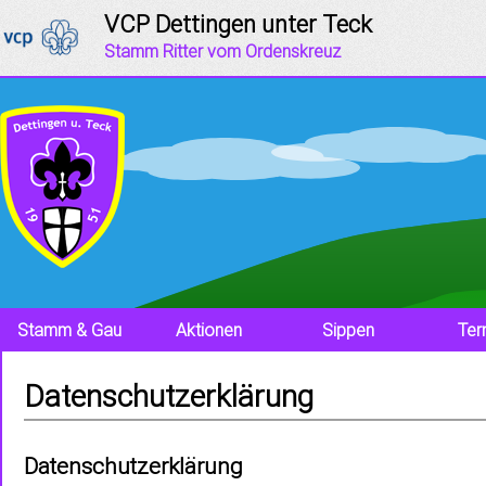
Jump to navigation
VCP Dettingen unter Teck
Stamm Ritter vom Ordenskreuz
Stamm & Gau
Aktionen
Sippen
Ter
Datenschutzerklärung
Datenschutzerklärung