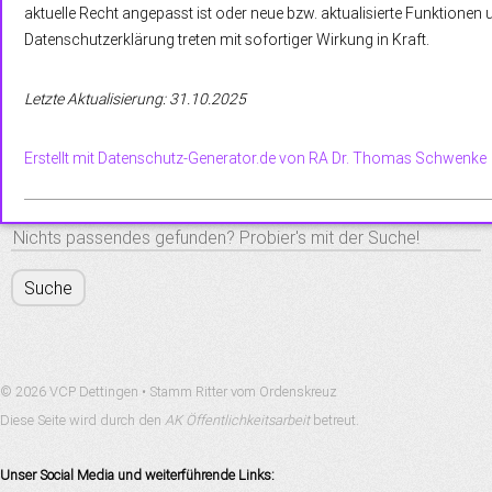
aktuelle Recht angepasst ist oder neue bzw. aktualisierte Funktionen
Datenschutzerklärung treten mit sofortiger Wirkung in Kraft.
Letzte Aktualisierung: 31.10.2025
Erstellt mit Datenschutz-Generator.de von RA Dr. Thomas Schwenke
S
e
S
a
r
u
c
h
c
© 2026 VCP Dettingen • Stamm Ritter vom Ordenskreuz
t
Diese Seite wird durch den
h
AK Öffentlichkeitsarbeit
betreut.
h
i
s
Unser Social Media und weiterführende Links:
f