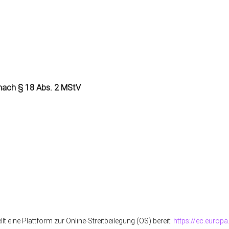
 nach § 18 Abs. 2 MStV
 eine Plattform zur Online-Streitbeilegung (OS) bereit:
https://ec.europ