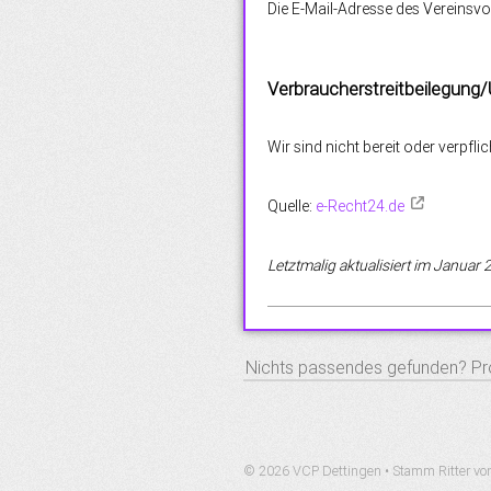
Die E-Mail-Adresse des Vereinsv
Verbraucherstreitbeilegung/
Wir sind nicht bereit oder verpfl
Quelle:
e-Recht24.de
Letztmalig aktualisiert im Januar
S
e
S
a
r
u
c
© 2026 VCP Dettingen • Stamm Ritter v
h
c