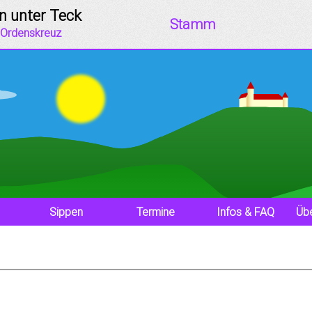
Jump to navigation
n unter Teck
Stamm
 Ordenskreuz
Sippen
Termine
Infos & FAQ
Übe