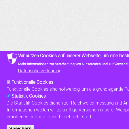
Wir nutzen Cookies auf unserer Webseite, um eine best
Mehr Informationen zur Verarbeitung von Nutzerdaten und zur Verwendun
Datenschutzerklärung
Funktionelle Cookies
Funktionelle Cookies sind notwendig, um die grundlegende Fu
Statistik-Cookies
Die Statistik-Cookies dienen zur Reichweitenmessung und An
Informationen wollen wir zukünftige Versionen unserer Web
erhobenen Informationen findet nicht statt.
Speichern