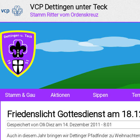
Jump to navigation
VCP Dettingen unter Teck
Stamm Ritter vom Ordenskreuz
Stamm & Gau
Aktionen
Sippen
Ter
Friedenslicht Gottesdienst am 18.
Gespeichert von
Olli Diez
am
14. Dezember 2011 - 8:01
Auch in diesem Jahr bringen wir Dettinger Pfadfinder zu Weihnachten